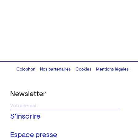
Colophon
Design:
Marcel Kaczmarek
Nos partenaires
, code:
Cookies
8080.studio
Mentions légales
Newsletter
Espace presse