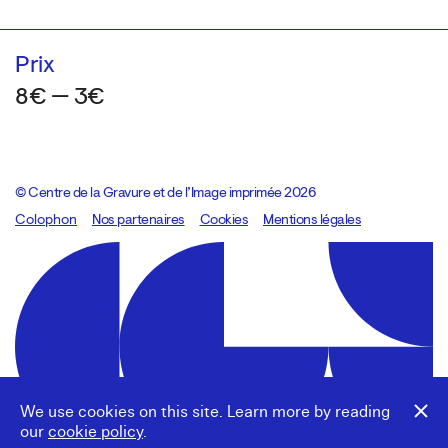
Prix
8€ — 3€
© Centre de la Gravure et de l’Image imprimée 2026
Colophon
Design:
Marcel Kaczmarek
Nos partenaires
, code:
Cookies
8080.studio
Mentions légales
We use cookies on this site. Learn more by reading
our
cookie policy
.