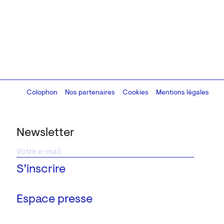
Colophon
Design:
Marcel Kaczmarek
Nos partenaires
, code:
Cookies
8080.studio
Mentions légales
Newsletter
Espace presse