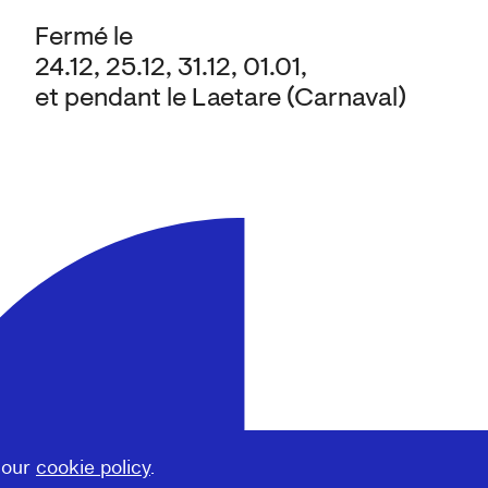
Fermé le
24.12, 25.12, 31.12, 01.01,
et pendant le Laetare (Carnaval)
 our
cookie policy
.