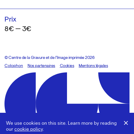
Prix
8€ — 3€
© Centre de la Gravure et de l’Image imprimée 2026
Colophon
Design:
Marcel Kaczmarek
Nos partenaires
, code:
Cookies
8080.studio
Mentions légales
We use cookies on this site. Learn more by reading
our
cookie policy
.