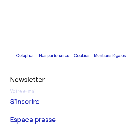
Colophon
Design:
Marcel Kaczmarek
Nos partenaires
, code:
Cookies
8080.studio
Mentions légales
Newsletter
Espace presse