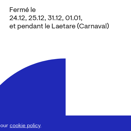
Fermé le
24.12, 25.12, 31.12, 01.01,
et pendant le Laetare (Carnaval)
 our
cookie policy
.