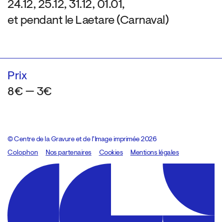
24.12, 25.12, 31.12, 01.01,
et pendant le Laetare (Carnaval)
Prix
8€ — 3€
© Centre de la Gravure et de l’Image imprimée 2026
Colophon
Design:
Marcel Kaczmarek
Nos partenaires
, code:
Cookies
8080.studio
Mentions légales