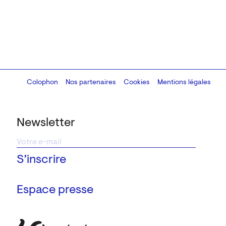
Colophon
Design:
Marcel Kaczmarek
Nos partenaires
, code:
Cookies
8080.studio
Mentions légales
Newsletter
Espace presse