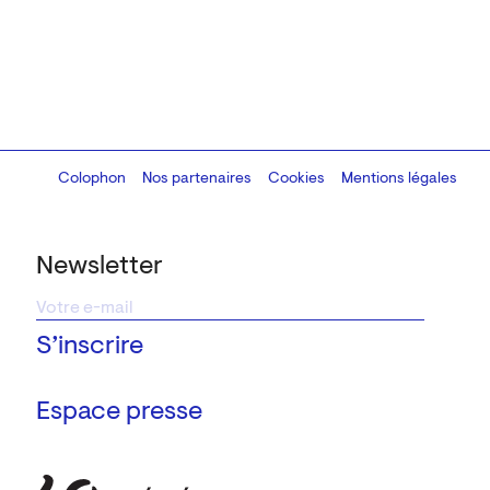
Colophon
Design:
Marcel Kaczmarek
Nos partenaires
, code:
Cookies
8080.studio
Mentions légales
Newsletter
Espace presse