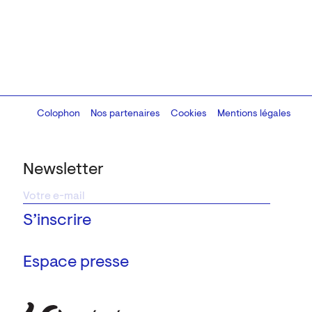
Colophon
Design:
Marcel Kaczmarek
Nos partenaires
, code:
Cookies
8080.studio
Mentions légales
Newsletter
Espace presse