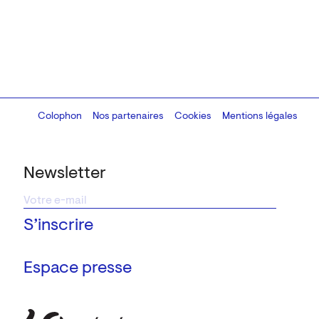
Colophon
Design:
Marcel Kaczmarek
Nos partenaires
, code:
Cookies
8080.studio
Mentions légales
Newsletter
Espace presse