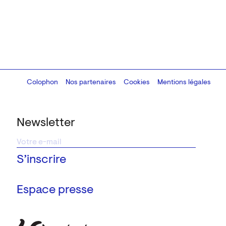
Colophon
Design:
Marcel Kaczmarek
Nos partenaires
, code:
Cookies
8080.studio
Mentions légales
Newsletter
Espace presse