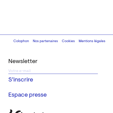
Colophon
Design:
Marcel Kaczmarek
Nos partenaires
, code:
Cookies
8080.studio
Mentions légales
Newsletter
Espace presse