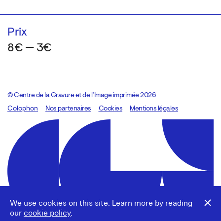
Prix
8€ — 3€
© Centre de la Gravure et de l’Image imprimée 2026
Colophon
Design:
Marcel Kaczmarek
Nos partenaires
, code:
Cookies
8080.studio
Mentions légales
We use cookies on this site. Learn more by reading
our
cookie policy
.