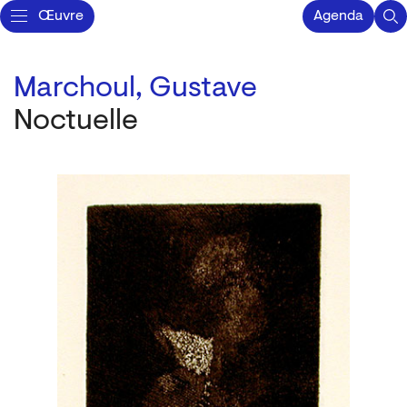
Œuvre
Agenda
Marchoul, Gustave
Noctuelle