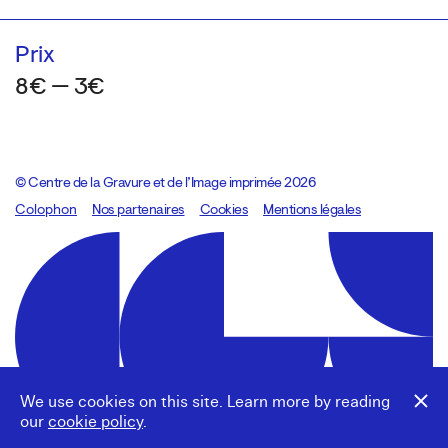
Prix
8€ — 3€
© Centre de la Gravure et de l’Image imprimée 2026
Colophon
Design:
Marcel Kaczmarek
Nos partenaires
, code:
Cookies
8080.studio
Mentions légales
We use cookies on this site. Learn more by reading
our
cookie policy
.