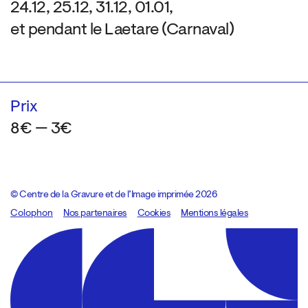
24.12, 25.12, 31.12, 01.01,
et pendant le Laetare (Carnaval)
Prix
8€ — 3€
© Centre de la Gravure et de l’Image imprimée 2026
Colophon
Design:
Marcel Kaczmarek
Nos partenaires
, code:
Cookies
8080.studio
Mentions légales