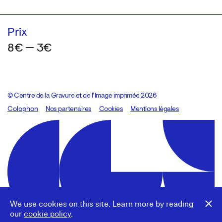
Prix
8€ — 3€
© Centre de la Gravure et de l’Image imprimée 2026
Colophon
Design:
Marcel Kaczmarek
Nos partenaires
, code:
Cookies
8080.studio
Mentions légales
We use cookies on this site. Learn more by reading
our
cookie policy
.