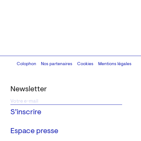
Colophon
Design:
Marcel Kaczmarek
Nos partenaires
, code:
Cookies
8080.studio
Mentions légales
Newsletter
Espace presse