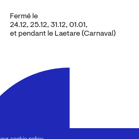
Fermé le
24.12, 25.12, 31.12, 01.01,
et pendant le Laetare (Carnaval)
 our
cookie policy
.