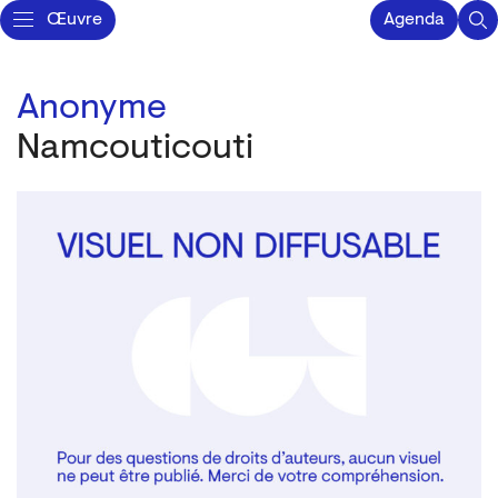
Œuvre
Agenda
Anonyme
Namcouticouti