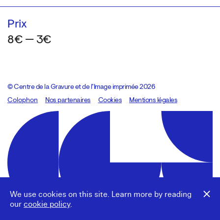
Prix
8€ — 3€
© Centre de la Gravure et de l’Image imprimée 2026
Colophon
Design:
Marcel Kaczmarek
Nos partenaires
, code:
Cookies
8080.studio
Mentions légales
We use cookies on this site. Learn more by reading
our
cookie policy
.