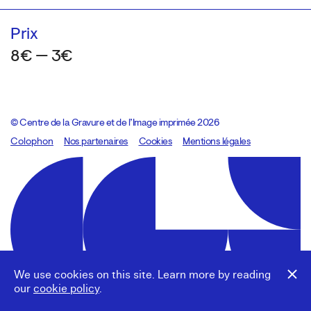
Prix
8€ — 3€
© Centre de la Gravure et de l’Image imprimée 2026
Colophon
Design:
Marcel Kaczmarek
Nos partenaires
, code:
Cookies
8080.studio
Mentions légales
We use cookies on this site. Learn more by reading
our
cookie policy
.