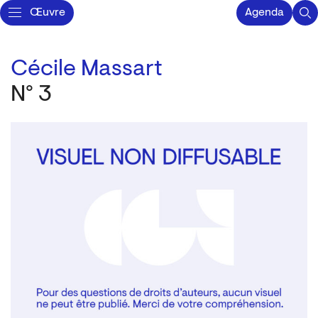
Œuvre
Agenda
Cécile Massart
N° 3