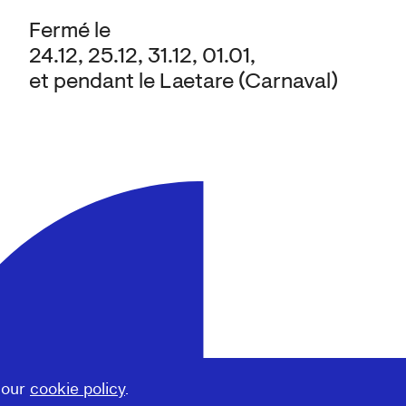
Fermé le
24.12, 25.12, 31.12, 01.01,
et pendant le Laetare (Carnaval)
 our
cookie policy
.