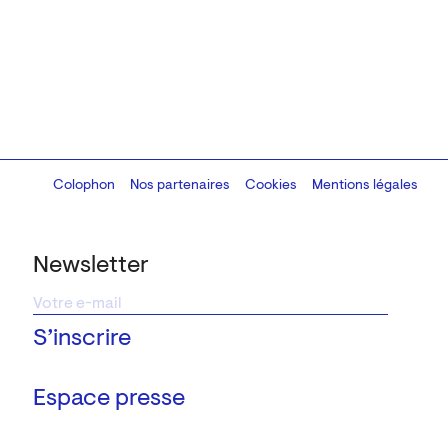
Colophon
Design:
Marcel Kaczmarek
Nos partenaires
, code:
Cookies
8080.studio
Mentions légales
Newsletter
Espace presse