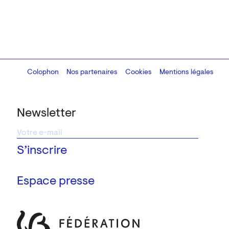
Colophon
Design:
Marcel Kaczmarek
Nos partenaires
, code:
Cookies
8080.studio
Mentions légales
Newsletter
Espace presse