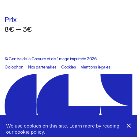
Prix
8€ — 3€
© Centre de la Gravure et de l’Image imprimée 2026
Colophon
Design:
Marcel Kaczmarek
Nos partenaires
, code:
Cookies
8080.studio
Mentions légales
We use cookies on this site. Learn more by reading
our
cookie policy
.