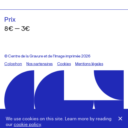
Prix
8€ — 3€
© Centre de la Gravure et de l’Image imprimée 2026
Colophon
Design:
Marcel Kaczmarek
Nos partenaires
, code:
Cookies
8080.studio
Mentions légales
We use cookies on this site. Learn more by reading
our
cookie policy
.