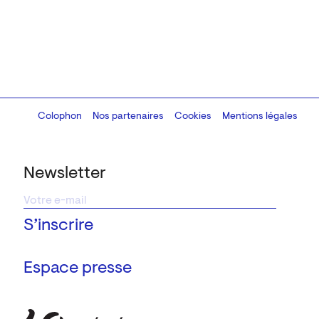
Colophon
Design:
Marcel Kaczmarek
Nos partenaires
, code:
Cookies
8080.studio
Mentions légales
Newsletter
Espace presse