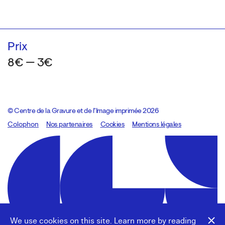
Prix
8€ — 3€
© Centre de la Gravure et de l’Image imprimée 2026
Colophon
Design:
Marcel Kaczmarek
Nos partenaires
, code:
Cookies
8080.studio
Mentions légales
We use cookies on this site. Learn more by reading