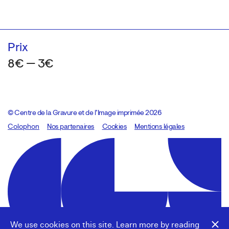
Prix
8€ — 3€
© Centre de la Gravure et de l’Image imprimée 2026
Colophon
Design:
Marcel Kaczmarek
Nos partenaires
, code:
Cookies
8080.studio
Mentions légales
We use cookies on this site. Learn more by reading