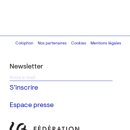
Colophon
Design:
Marcel Kaczmarek
Nos partenaires
, code:
Cookies
8080.studio
Mentions légales
Newsletter
Espace presse