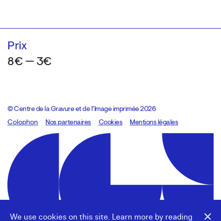
Prix
8€ — 3€
© Centre de la Gravure et de l’Image imprimée 2026
Colophon
Design:
Marcel Kaczmarek
Nos partenaires
, code:
Cookies
8080.studio
Mentions légales
We use cookies on this site. Learn more by reading