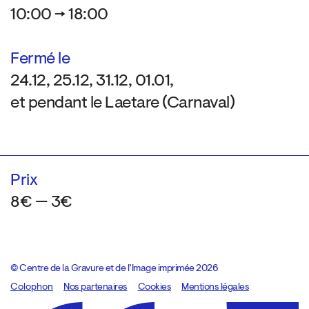
10:00 → 18:00
Fermé le
24.12, 25.12, 31.12, 01.01,
et pendant le Laetare (Carnaval)
Prix
8€ — 3€
© Centre de la Gravure et de l’Image imprimée 2026
Colophon
Design:
Marcel Kaczmarek
Nos partenaires
, code:
Cookies
8080.studio
Mentions légales