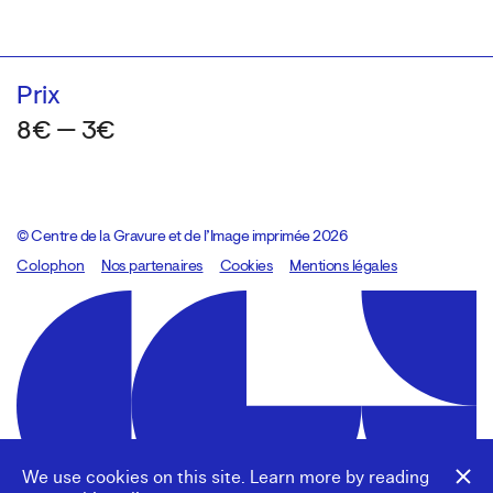
Prix
8€ — 3€
© Centre de la Gravure et de l’Image imprimée 2026
Colophon
Design:
Marcel Kaczmarek
Nos partenaires
, code:
Cookies
8080.studio
Mentions légales
We use cookies on this site. Learn more by reading