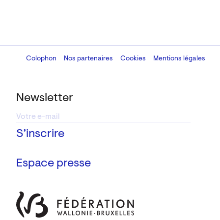
Colophon
Design:
Marcel Kaczmarek
Nos partenaires
, code:
Cookies
8080.studio
Mentions légales
Newsletter
Espace presse