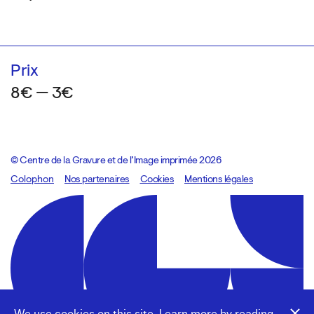
Prix
8€ — 3€
© Centre de la Gravure et de l’Image imprimée 2026
Colophon
Design:
Marcel Kaczmarek
Nos partenaires
, code:
Cookies
8080.studio
Mentions légales