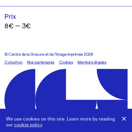
Prix
8€ — 3€
© Centre de la Gravure et de l’Image imprimée 2026
Colophon
Design:
Marcel Kaczmarek
Nos partenaires
, code:
Cookies
8080.studio
Mentions légales
We use cookies on this site. Learn more by reading
our
cookie policy
.