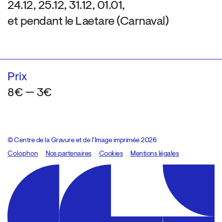
24.12, 25.12, 31.12, 01.01,
et pendant le Laetare (Carnaval)
Prix
8€ — 3€
© Centre de la Gravure et de l’Image imprimée 2026
Colophon
Design:
Marcel Kaczmarek
Nos partenaires
, code:
Cookies
8080.studio
Mentions légales