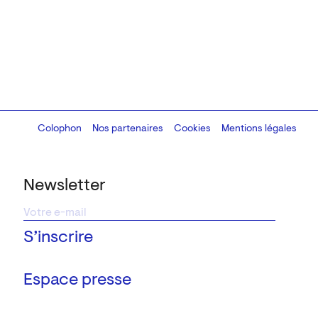
Colophon
Design:
Marcel Kaczmarek
Nos partenaires
, code:
Cookies
8080.studio
Mentions légales
Newsletter
Espace presse