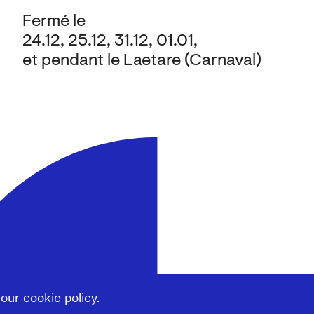
Fermé le
24.12, 25.12, 31.12, 01.01,
et pendant le Laetare (Carnaval)
 our
cookie policy
.