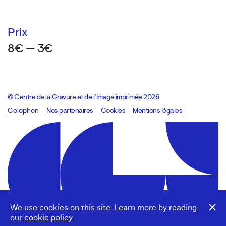
Prix
8€ — 3€
© Centre de la Gravure et de l’Image imprimée 2026
Colophon
Design:
Marcel Kaczmarek
Nos partenaires
, code:
Cookies
8080.studio
Mentions légales
We use cookies on this site. Learn more by reading
our
cookie policy
.