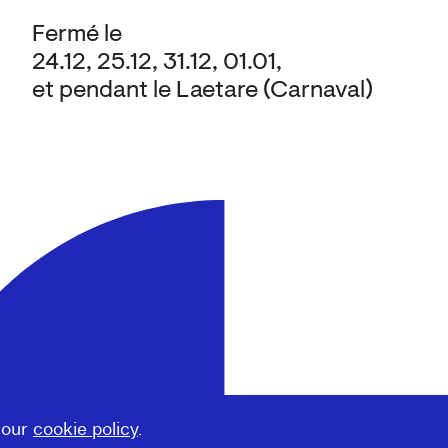
Fermé le
24.12, 25.12, 31.12, 01.01,
et pendant le Laetare (Carnaval)
 our
cookie policy
.