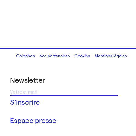
Colophon
Design:
Marcel Kaczmarek
Nos partenaires
, code:
Cookies
8080.studio
Mentions légales
Newsletter
Espace presse