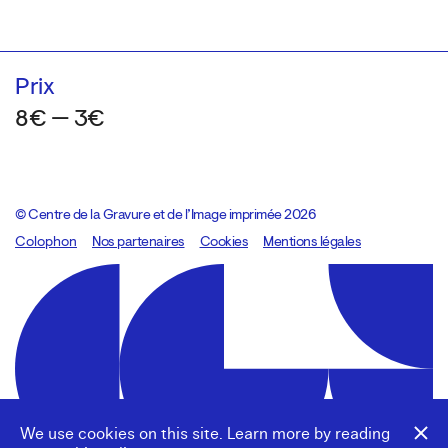
Prix
8€ — 3€
© Centre de la Gravure et de l’Image imprimée 2026
Colophon
Design:
Marcel Kaczmarek
Nos partenaires
, code:
Cookies
8080.studio
Mentions légales
We use cookies on this site. Learn more by reading