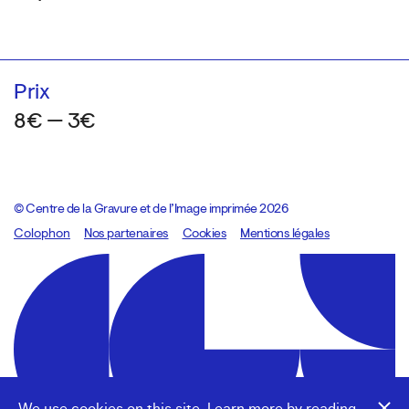
Prix
8€ — 3€
© Centre de la Gravure et de l’Image imprimée 2026
Colophon
Design:
Marcel Kaczmarek
Nos partenaires
, code:
Cookies
8080.studio
Mentions légales