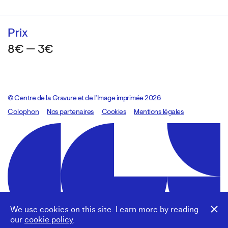
Prix
8€ — 3€
© Centre de la Gravure et de l’Image imprimée 2026
Colophon
Design:
Marcel Kaczmarek
Nos partenaires
, code:
Cookies
8080.studio
Mentions légales
We use cookies on this site. Learn more by reading
our
cookie policy
.