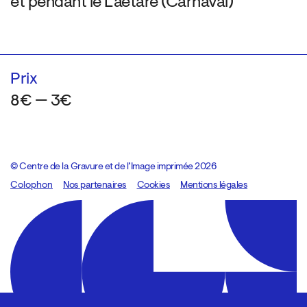
et pendant le Laetare (Carnaval)
Prix
8€ — 3€
© Centre de la Gravure et de l’Image imprimée 2026
Colophon
Design:
Marcel Kaczmarek
Nos partenaires
, code:
Cookies
8080.studio
Mentions légales