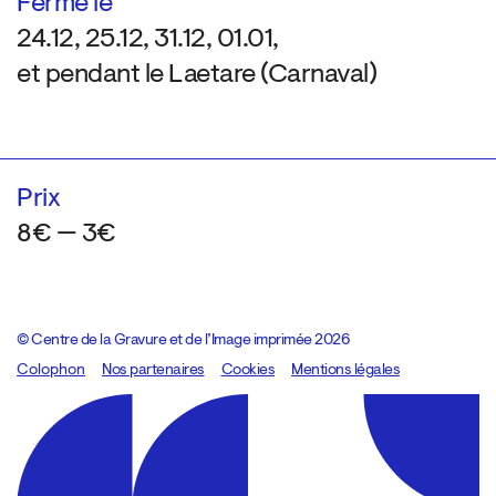
Fermé le
24.12, 25.12, 31.12, 01.01,
et pendant le Laetare (Carnaval)
Prix
8€ — 3€
© Centre de la Gravure et de l’Image imprimée 2026
Colophon
Design:
Marcel Kaczmarek
Nos partenaires
, code:
Cookies
8080.studio
Mentions légales