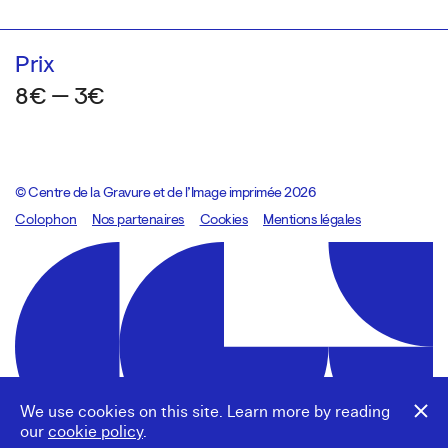
Prix
8€ — 3€
© Centre de la Gravure et de l’Image imprimée 2026
Colophon
Design:
Marcel Kaczmarek
Nos partenaires
, code:
Cookies
8080.studio
Mentions légales
We use cookies on this site. Learn more by reading
our
cookie policy
.