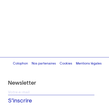
Colophon
Design:
Marcel Kaczmarek
Nos partenaires
, code:
Cookies
8080.studio
Mentions légales
Newsletter