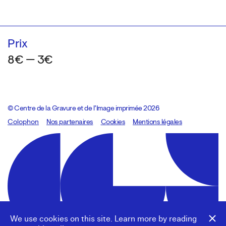
Prix
8€ — 3€
© Centre de la Gravure et de l’Image imprimée 2026
Colophon
Design:
Marcel Kaczmarek
Nos partenaires
, code:
Cookies
8080.studio
Mentions légales
We use cookies on this site. Learn more by reading