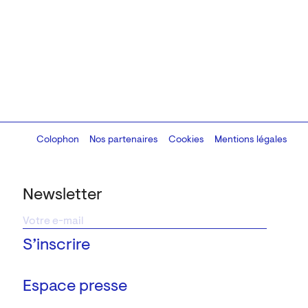
Colophon
Design:
Marcel Kaczmarek
Nos partenaires
, code:
Cookies
8080.studio
Mentions légales
Newsletter
Espace presse