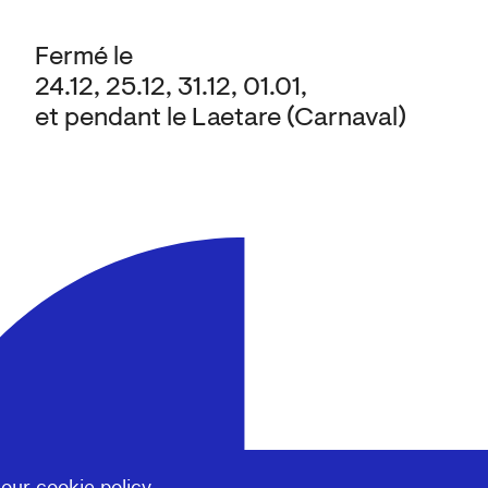
Fermé le
24.12, 25.12, 31.12, 01.01,
et pendant le Laetare (Carnaval)
 our
cookie policy
.