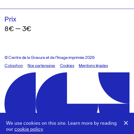
Prix
8€ — 3€
© Centre de la Gravure et de l’Image imprimée 2026
Colophon
Design:
Marcel Kaczmarek
Nos partenaires
, code:
Cookies
8080.studio
Mentions légales
We use cookies on this site. Learn more by reading
our
cookie policy
.