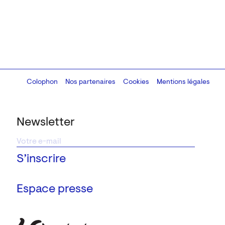
Colophon
Design:
Marcel Kaczmarek
Nos partenaires
, code:
Cookies
8080.studio
Mentions légales
Newsletter
Espace presse